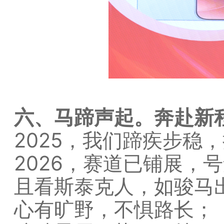
六、马蹄声起。奔赴新
2025，我们蹄疾步稳
2026，赛道已铺展，
且看斯泰克人，如骏马
心有旷野，不惧路长；