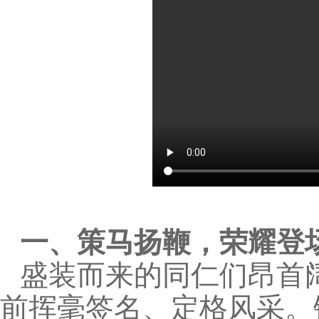
一、策马扬鞭，荣耀登
盛装而来的同仁们昂首
前挥毫签名、定格风采。