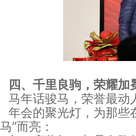
四、千里良驹，荣耀加
马年话骏马，荣誉最动
年会的聚光灯，为那些
马”而亮：