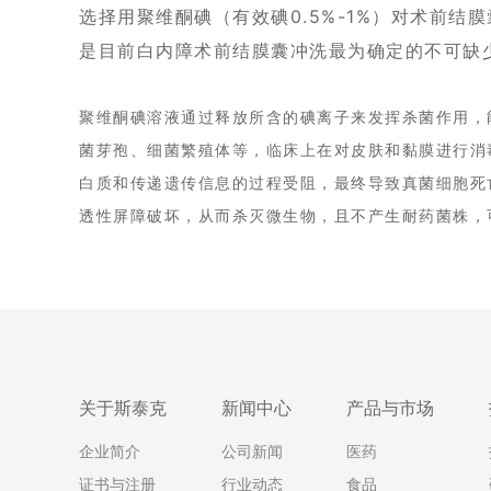
选择用聚维酮碘（有效碘0.5%-1%）对术前
是目前白内障术前结膜囊冲洗最为确定的不可缺
聚维酮碘溶液通过释放所含的碘离子来发挥杀菌作用，
菌芽孢、细菌繁殖体等，临床上在对皮肤和黏膜进行消
白质和传递遗传信息的过程受阻，最终导致真菌细胞死
透性屏障破坏，从而杀灭微生物，且不产生耐药菌株，
关于斯泰克
新闻中心
产品与市场
企业简介
公司新闻
医药
证书与注册
行业动态
食品