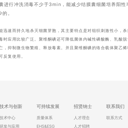
结膜囊进行冲洗消毒不少于3min，能减少结膜囊细菌培养阳
少的。
能迅速而持久地杀灭细菌芽胞，其主要特点是对组织刺激性小，杀
毒时应用比较广泛。聚维酮碘还可降低菌体内碱性磷酸酶、乳酸脱氢
亡，抑制微生物繁殖、释放毒素。并且聚维酮碘的络合载体聚乙烯
可反复使用。
技术与创新
可持续发展
招贤纳士
联系我们
技术中心
质量体系
人才理念
联系方式
研发与应用
EHS&ESG
人才招聘